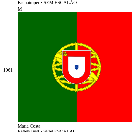
Fachaimper
•
SEM ESCALÃO
M
1061
Maria Costa
EatMyDust
•
SEM ESCALÃO