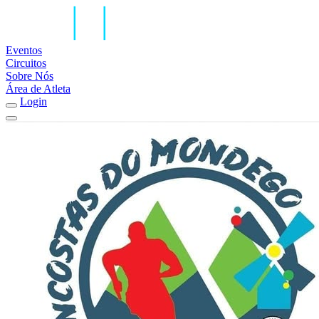
Eventos
Circuitos
Sobre Nós
Área de Atleta
Login