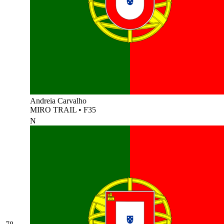
Andreia Carvalho
MIRO TRAIL
•
F35
N