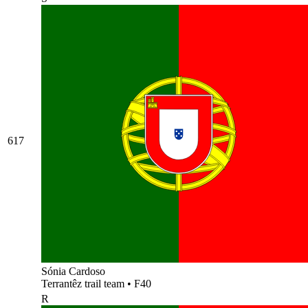
617
Sónia Cardoso
Terrantêz trail team
•
F40
R