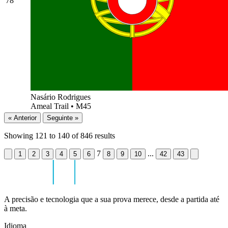
78
Nasário Rodrigues
Ameal Trail
•
M45
« Anterior
Seguinte »
Showing
121
to
140
of
846
results
7
...
1
2
3
4
5
6
8
9
10
42
43
A precisão e tecnologia que a sua prova merece, desde a partida até
à meta.
Idioma