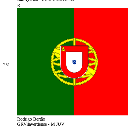
R
251
Rodrigo Bertão
GRVilaverdense
•
M JUV