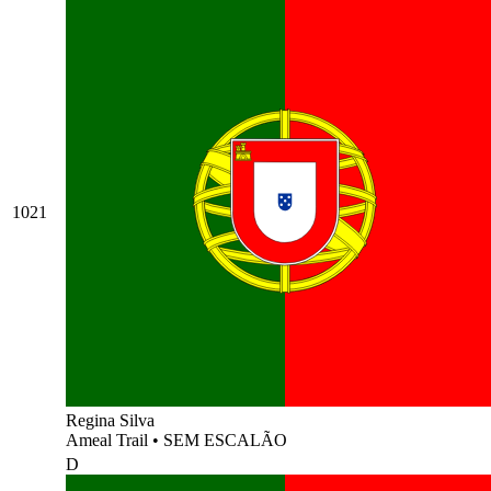
1021
Regina Silva
Ameal Trail
•
SEM ESCALÃO
D