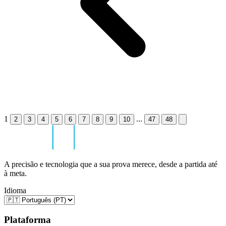
1
...
2
3
4
5
6
7
8
9
10
47
48
A precisão e tecnologia que a sua prova merece, desde a partida até
à meta.
Idioma
Plataforma