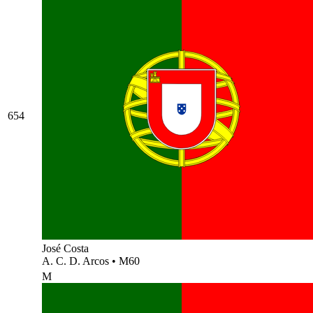
654
José Costa
A. C. D. Arcos
•
M60
M