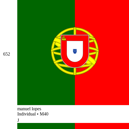
652
manuel lopes
Individual
•
M40
J