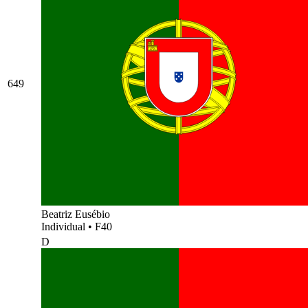
649
Beatriz Eusébio
Individual
•
F40
D