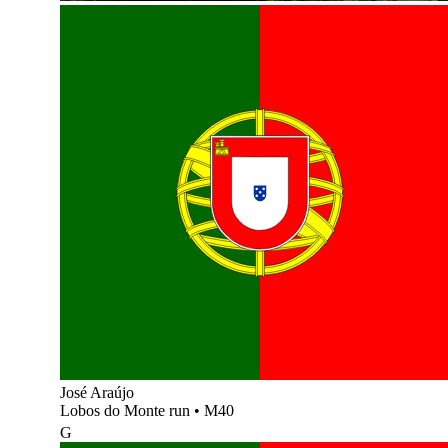
José Araújo
Lobos do Monte run
•
M40
G