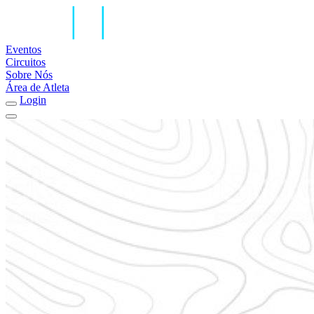
Eventos
Circuitos
Sobre Nós
Área de Atleta
Login