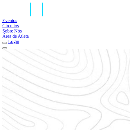
Eventos
Circuitos
Sobre Nós
Área de Atleta
Login