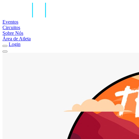
Eventos
Circuitos
Sobre Nós
Área de Atleta
Login