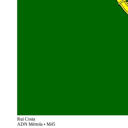
Rui Costa
ADN Mértola
•
M45