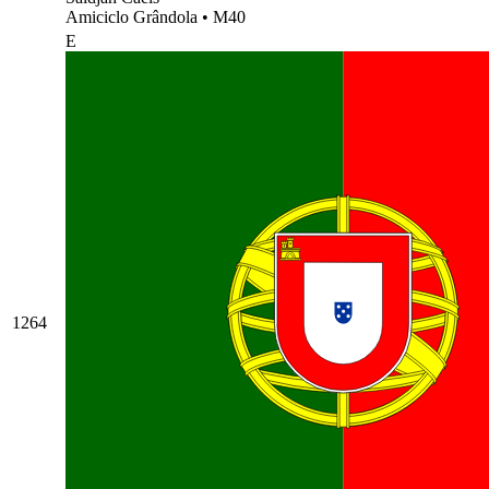
Amiciclo Grândola
•
M40
E
1264