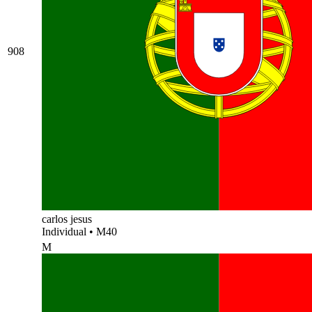
908
carlos jesus
Individual
•
M40
M