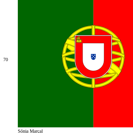
70
Sónia Marçal