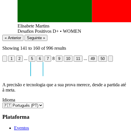
Elisabete Martins
Desafios Positivos D+
•
WOMEN
« Anterior
Seguinte »
Showing
141
to
160
of
996
results
...
8
...
1
2
5
6
7
9
10
11
49
50
A precisão e tecnologia que a sua prova merece, desde a partida até
à meta.
Idioma
Plataforma
Eventos