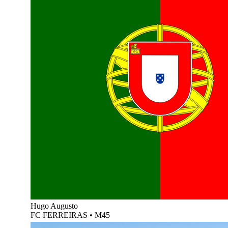
Hugo Augusto
FC FERREIRAS
•
M45