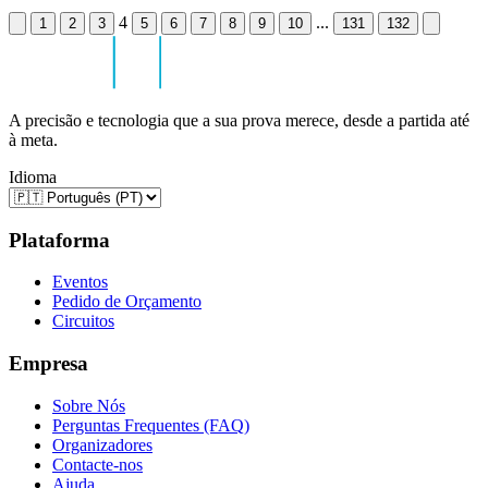
4
...
1
2
3
5
6
7
8
9
10
131
132
A precisão e tecnologia que a sua prova merece, desde a partida até
à meta.
Idioma
Plataforma
Eventos
Pedido de Orçamento
Circuitos
Empresa
Sobre Nós
Perguntas Frequentes (FAQ)
Organizadores
Contacte-nos
Ajuda