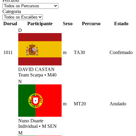
Percurso
Categoria
Dorsal
Participante
Sexo
Percurso
Estado
D
1011
m
TA30
Confirmado
DAVID CASTAN
Team Scarpa
•
M40
N
m
MT20
Anulado
Nuno Duarte
Individual
•
M SEN
M