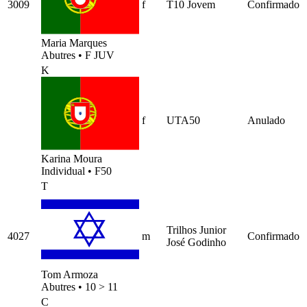
3009
f
T10 Jovem
Confirmado
Maria Marques
Abutres
•
F JUV
K
f
UTA50
Anulado
Karina Moura
Individual
•
F50
T
Trilhos Junior
4027
m
Confirmado
José Godinho
Tom Armoza
Abutres
•
10 > 11
C