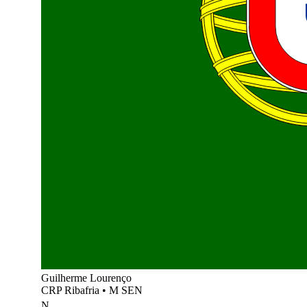
Guilherme Lourenço
CRP Ribafria
•
M SEN
N