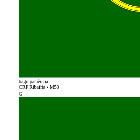
tiago paciência
CRP Ribafria
•
M50
G