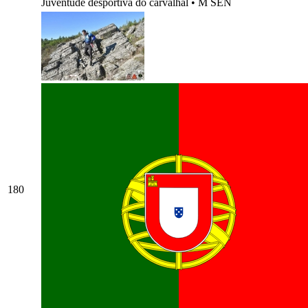
Juventude desportiva do carvalhal
•
M SEN
180