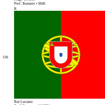
PwC Runners
•
M40
R
336
Rui Luciano