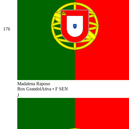
176
Madalena Raposo
Box GrandolAtiva
•
F SEN
J