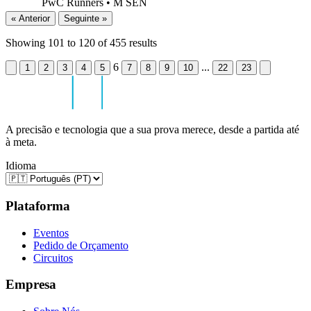
PwC Runners
•
M SEN
« Anterior
Seguinte »
Showing
101
to
120
of
455
results
6
...
1
2
3
4
5
7
8
9
10
22
23
A precisão e tecnologia que a sua prova merece, desde a partida até
à meta.
Idioma
Plataforma
Eventos
Pedido de Orçamento
Circuitos
Empresa