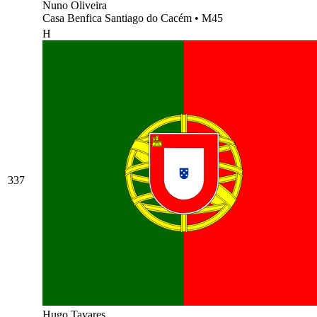
Nuno Oliveira
Casa Benfica Santiago do Cacém
•
M45
H
337
Hugo Tavares