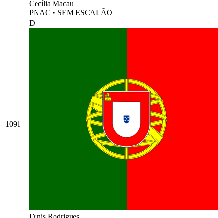
Cecília Macau
PNAC
•
SEM ESCALÃO
D
1091
Dinis Rodrigues