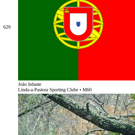
629
João Infante
Linda-a-Pastora Sporting Clube
•
M60