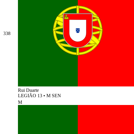
338
Rui Duarte
LEGIÃO 13
•
M SEN
M