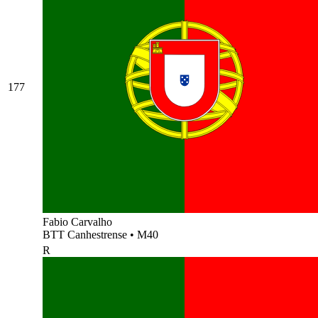
177
Fabio Carvalho
BTT Canhestrense
•
M40
R