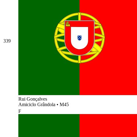
339
Rui Gonçalves
Amiciclo Grândola
•
M45
F