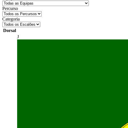
Percurso
Categoria
Dorsal
J