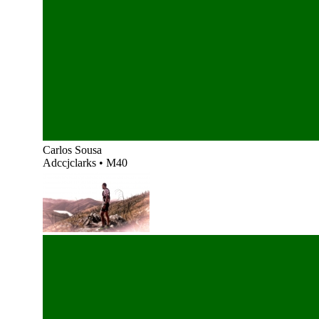
Carlos Sousa
Adccjclarks
•
M40