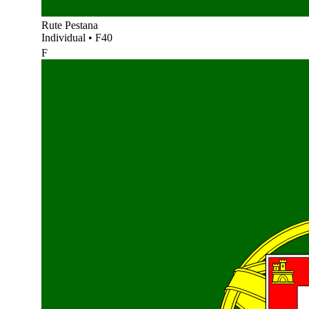
Rute Pestana
Individual
•
F40
F