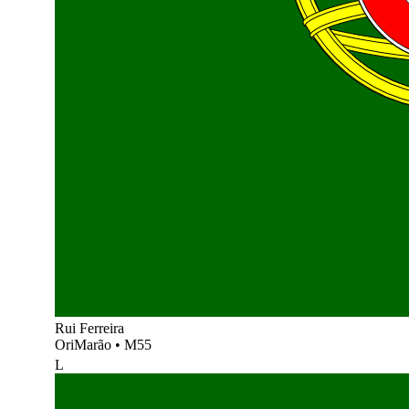
Rui Ferreira
OriMarão
•
M55
L