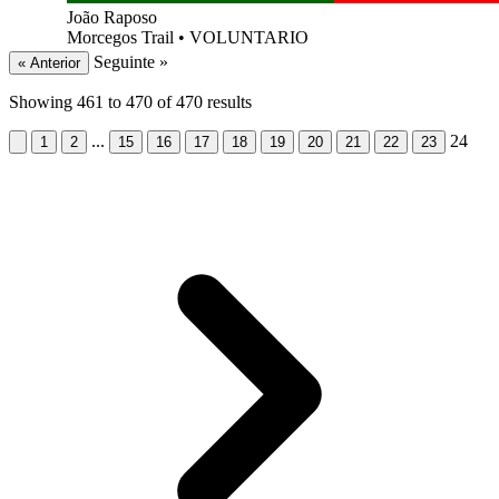
João Raposo
Morcegos Trail
•
VOLUNTARIO
Seguinte »
« Anterior
Showing
461
to
470
of
470
results
...
24
1
2
15
16
17
18
19
20
21
22
23