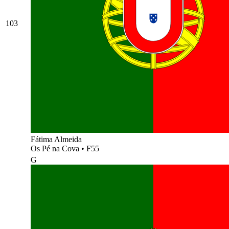
103
Fátima Almeida
Os Pé na Cova
•
F55
G