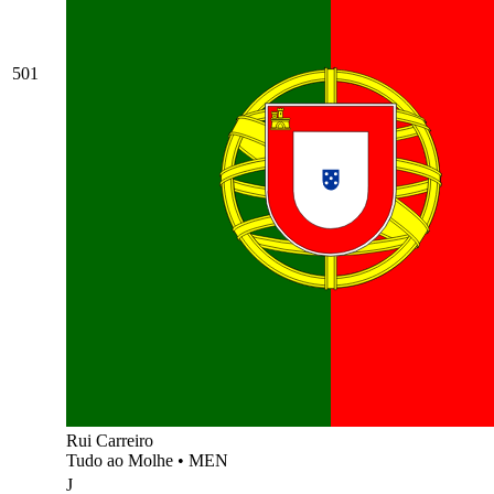
501
Rui Carreiro
Tudo ao Molhe
•
MEN
J