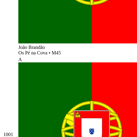
João Brandão
Os Pé na Cova
•
M45
A
1001