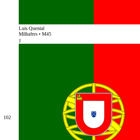
Luis Quental
Milhafres
•
M45
J
102