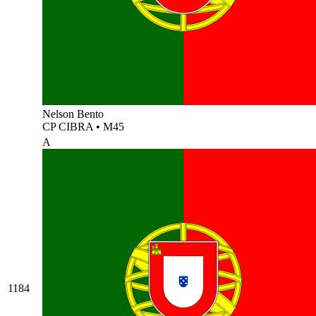
Nelson Bento
CP CIBRA
•
M45
A
1184