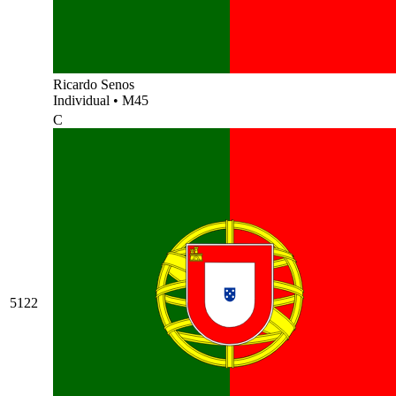
Ricardo Senos
Individual
•
M45
C
5122