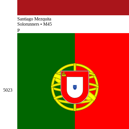
Santiago Mezquita
Solorunners
•
M45
P
5023