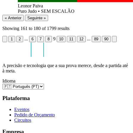
Leonor Paiva
Puro Judo
•
SEM ESCALÃO
« Anterior
Seguinte »
Showing
161
to
180
of
1799
results
...
9
...
1
2
6
7
8
10
11
12
89
90
A precisão e tecnologia que a sua prova merece, desde a partida até
à meta.
Idioma
Plataforma
Eventos
Pedido de Orçamento
Circuitos
Empresa