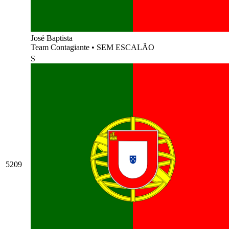
José Baptista
Team Contagiante
•
SEM ESCALÃO
S
5209