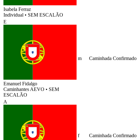
Isabela Ferraz
Individual
•
SEM ESCALÃO
E
m
Caminhada
Confirmado
Emanuel Fidalgo
Caminhantes AEVO
•
SEM
ESCALÃO
A
f
Caminhada
Confirmado