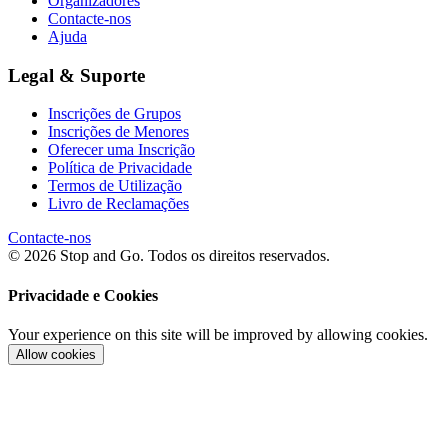
Organizadores
Contacte-nos
Ajuda
Legal & Suporte
Inscrições de Grupos
Inscrições de Menores
Oferecer uma Inscrição
Política de Privacidade
Termos de Utilização
Livro de Reclamações
Contacte-nos
© 2026 Stop and Go. Todos os direitos reservados.
Privacidade e Cookies
Your experience on this site will be improved by allowing cookies.
Allow cookies