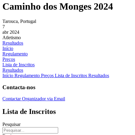
Caminho dos Monges 2024
Tarouca, Portugal
7
abr 2024
Atletismo
Resultados
Início
Regulamento
Preços
Lista de Inscritos
Resultados
Início
Regulamento
Preços
Lista de Inscritos
Resultados
Contacta-nos
Contactar Organizador via Email
Lista de Inscritos
Pesquisar