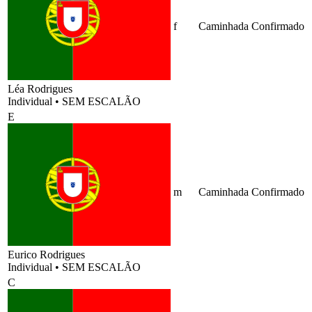
f
Caminhada
Confirmado
Léa Rodrigues
Individual
•
SEM ESCALÃO
E
m
Caminhada
Confirmado
Eurico Rodrigues
Individual
•
SEM ESCALÃO
C