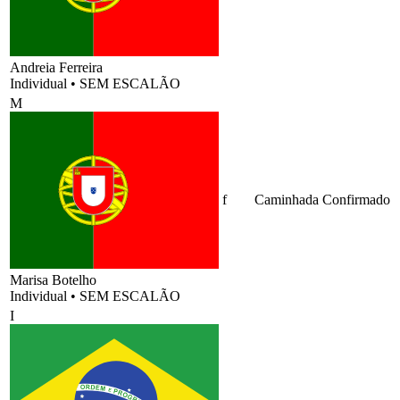
Andreia Ferreira
Individual
•
SEM ESCALÃO
M
f
Caminhada
Confirmado
Marisa Botelho
Individual
•
SEM ESCALÃO
I