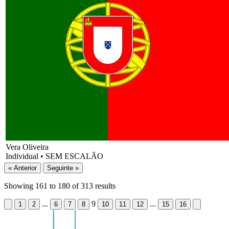
Vera Oliveira
Individual
•
SEM ESCALÃO
« Anterior
Seguinte »
Showing
161
to
180
of
313
results
...
9
...
1
2
6
7
8
10
11
12
15
16