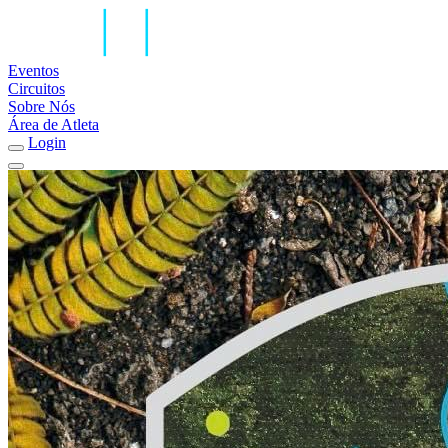
Eventos
Circuitos
Sobre Nós
Área de Atleta
Login