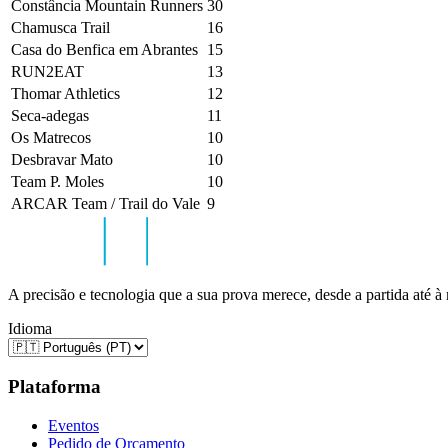
Constância Mountain Runners
30
Chamusca Trail
16
Casa do Benfica em Abrantes
15
RUN2EAT
13
Thomar Athletics
12
Seca-adegas
11
Os Matrecos
10
Desbravar Mato
10
Team P. Moles
10
ARCAR Team / Trail do Vale
9
A precisão e tecnologia que a sua prova merece, desde a partida até à
Idioma
Plataforma
Eventos
Pedido de Orçamento