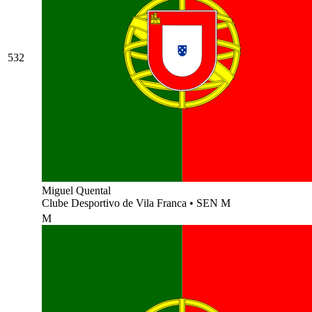
532
Miguel Quental
Clube Desportivo de Vila Franca
•
SEN M
M