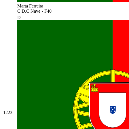
Marta Ferreira
C.D.C Nave
•
F40
D
1223