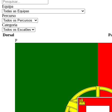
Equipa
Percurso
Categoria
Dorsal
Pa
P