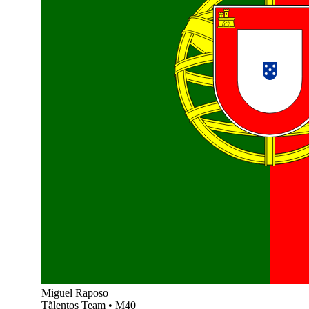
Miguel Raposo
Tãlentos Team
•
M40