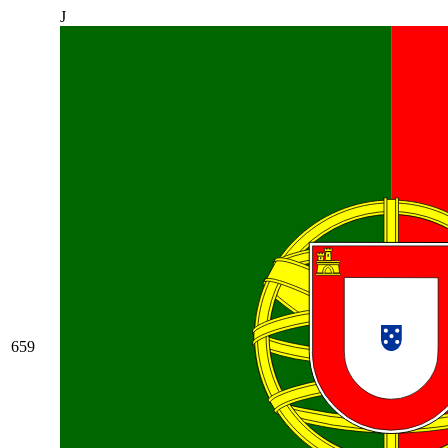
J
659