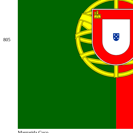
805
Margarida Cuco