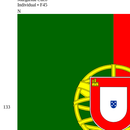
Individual
•
F45
N
133