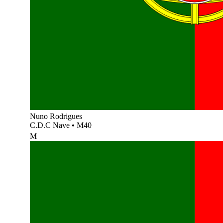
Nuno Rodrigues
C.D.C Nave
•
M40
M