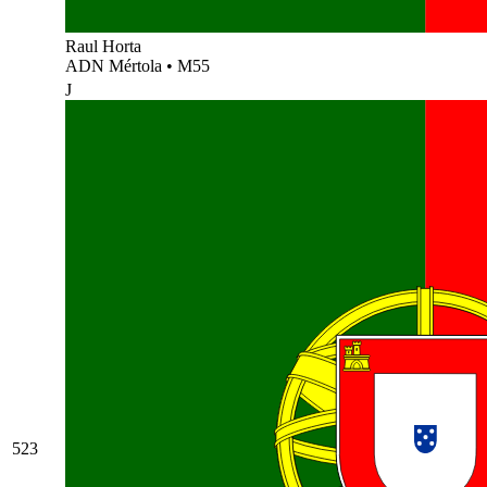
Raul Horta
ADN Mértola
•
M55
J
523