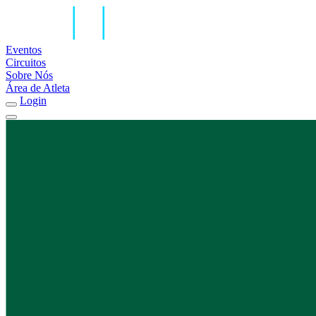
Eventos
Circuitos
Sobre Nós
Área de Atleta
Login