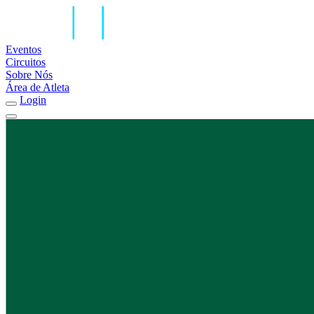
Eventos
Circuitos
Sobre Nós
Área de Atleta
Login