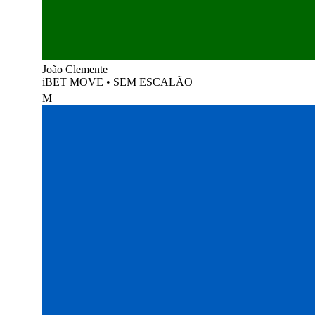
João Clemente
iBET MOVE
•
SEM ESCALÃO
M