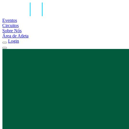
Eventos
Circuitos
Sobre Nós
Área de Atleta
Login