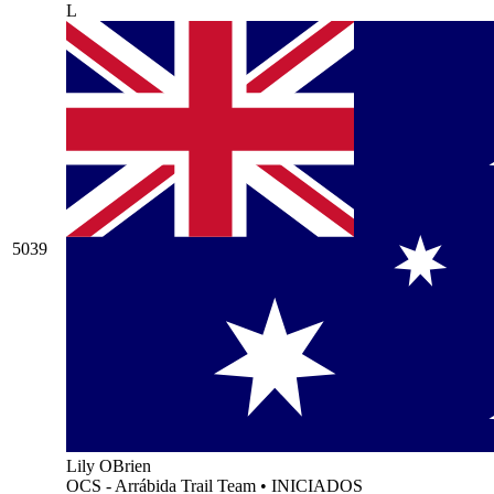
L
5039
Lily OBrien
OCS - Arrábida Trail Team
•
INICIADOS