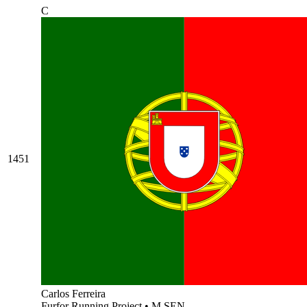
C
1451
Carlos Ferreira
Furfor Running Project
•
M SEN