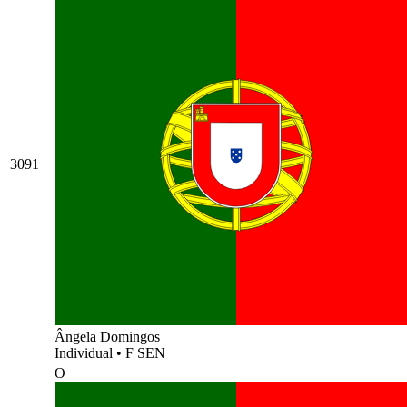
3091
Ângela Domingos
Individual
•
F SEN
O