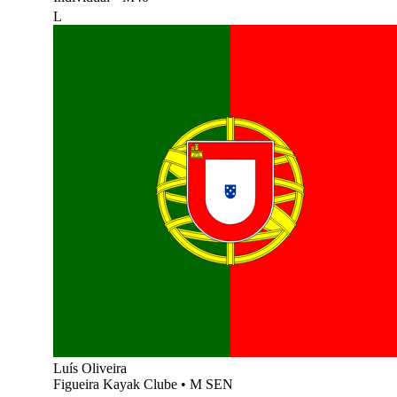
L
Luís Oliveira
Figueira Kayak Clube
•
M SEN