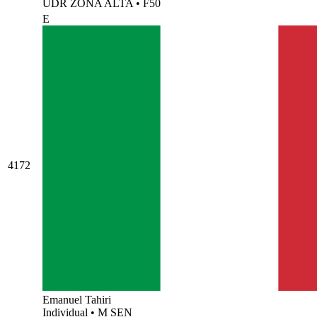
UDR ZONA ALTA
•
F50
E
4172
Emanuel Tahiri
Individual
•
M SEN