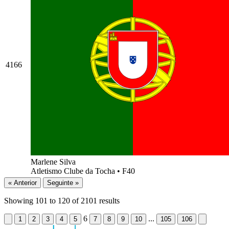
4166
Marlene Silva
Atletismo Clube da Tocha
•
F40
« Anterior
Seguinte »
Showing
101
to
120
of
2101
results
6
...
1
2
3
4
5
7
8
9
10
105
106