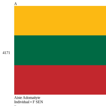
A
4171
Aiste Adomaityte
Individual
•
F SEN