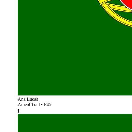
Ana Lucas
Ameal Trail
•
F45
I