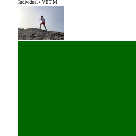
Individual
•
VET M