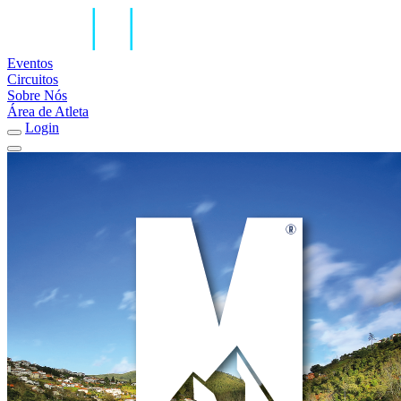
Eventos
Circuitos
Sobre Nós
Área de Atleta
Login