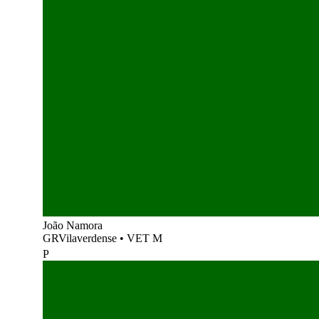
João Namora
GRVilaverdense
•
VET M
P