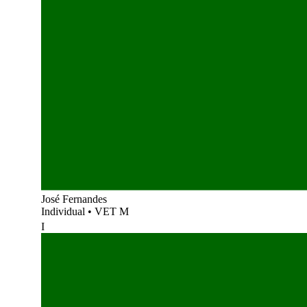
José Fernandes
Individual
•
VET M
I