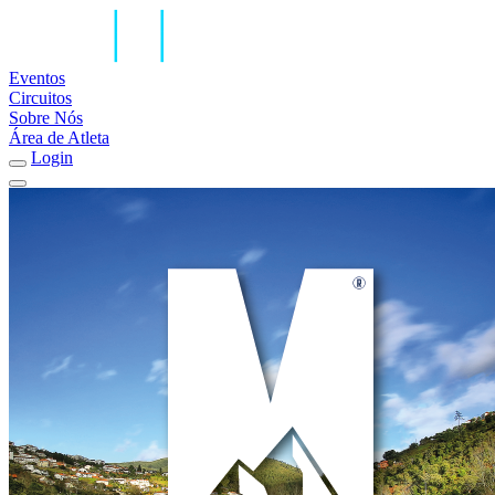
Eventos
Circuitos
Sobre Nós
Área de Atleta
Login