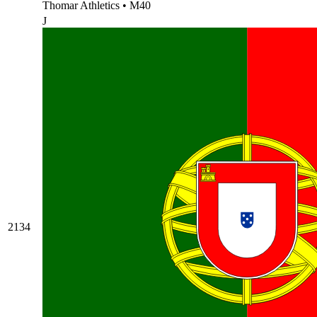
Thomar Athletics
•
M40
J
2134