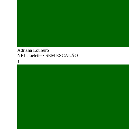
Adriana Loureiro
NEL-Joelette
•
SEM ESCALÃO
J