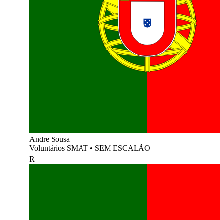
Andre Sousa
Voluntários SMAT
•
SEM ESCALÃO
R