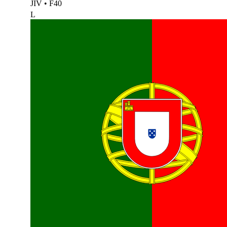
JIV
•
F40
L