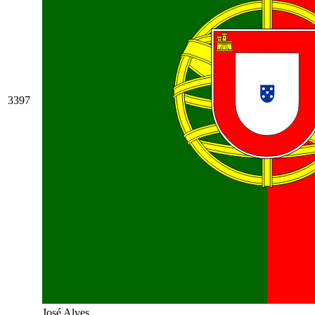
3397
José Alves