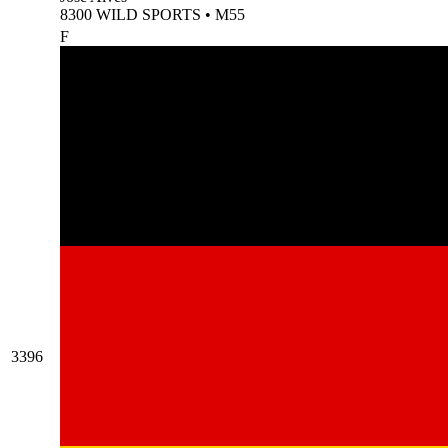
8300 WILD SPORTS
•
M55
F
3396