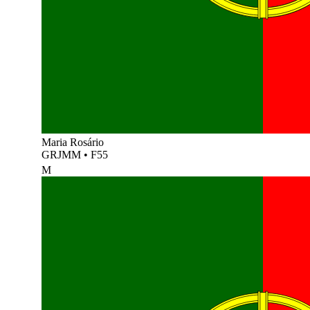
Maria Rosário
GRJMM
•
F55
M