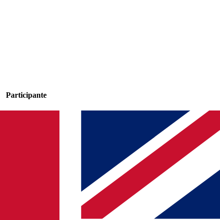
Participante