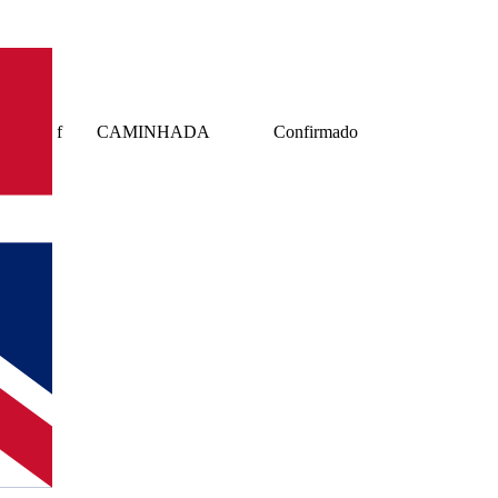
f
CAMINHADA
Confirmado