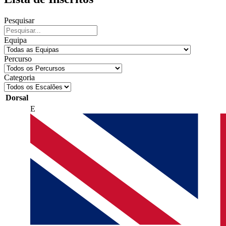
Pesquisar
Equipa
Percurso
Categoria
Dorsal
E