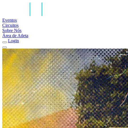
Eventos
Circuitos
Sobre Nós
Área de Atleta
Login