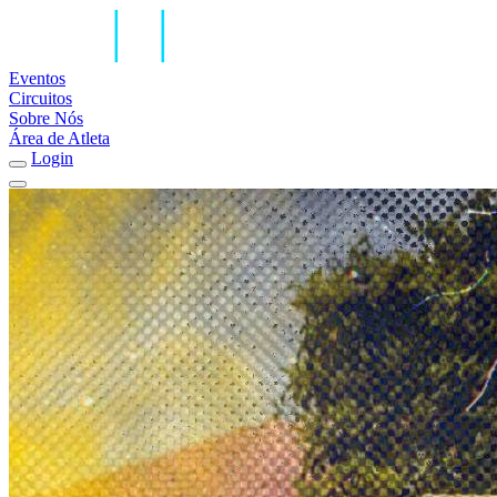
Eventos
Circuitos
Sobre Nós
Área de Atleta
Login