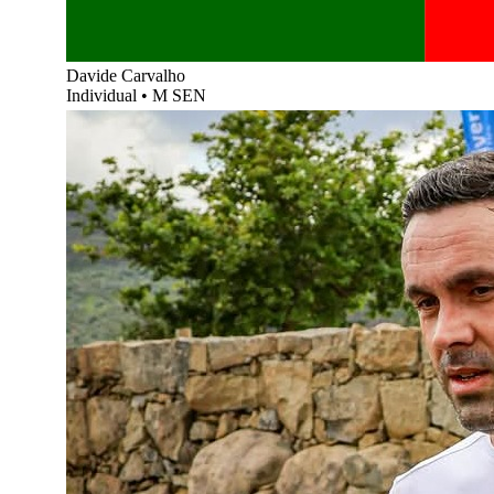
Davide Carvalho
Individual
•
M SEN