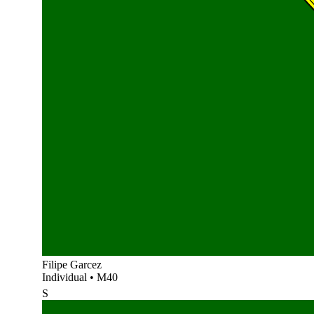
Filipe Garcez
Individual
•
M40
S