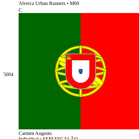
Alverca Urban Runners
•
M60
C
5004
Carmen Augusto
Individual
•
SEM ESCALÃO