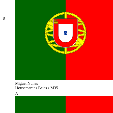
8
Miguel Nunes
Housemartins Belas
•
M35
A