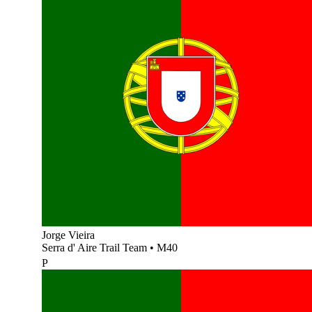
Jorge Vieira
Serra d' Aire Trail Team
•
M40
P