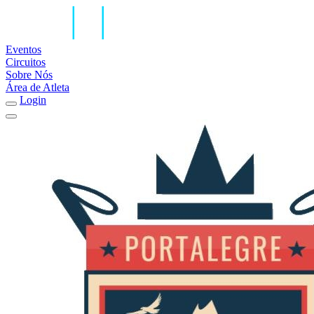
Eventos
Circuitos
Sobre Nós
Área de Atleta
Login