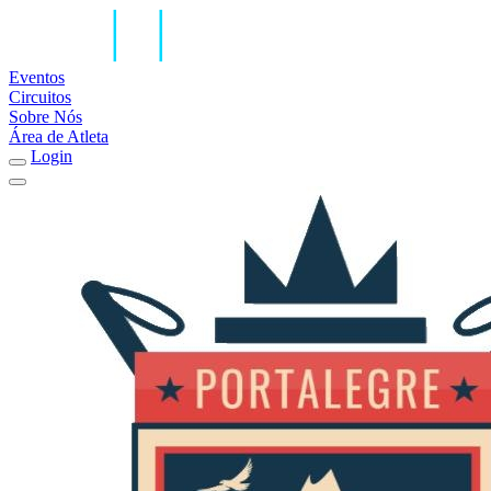
Eventos
Circuitos
Sobre Nós
Área de Atleta
Login