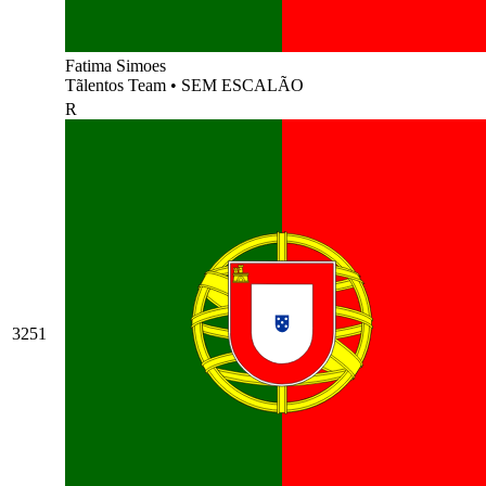
Fatima Simoes
Tãlentos Team
•
SEM ESCALÃO
R
3251