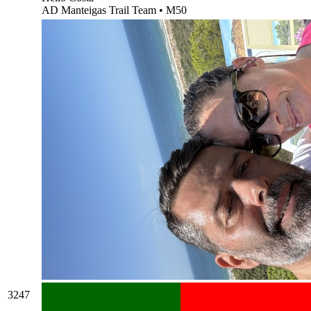
AD Manteigas Trail Team
•
M50
3247