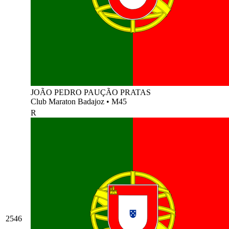
JOÃO PEDRO PAUÇÃO PRATAS
Club Maraton Badajoz
•
M45
R
2546