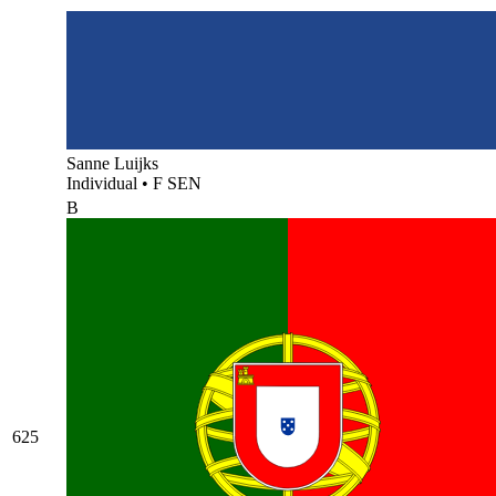
Sanne Luijks
Individual
•
F SEN
B
625