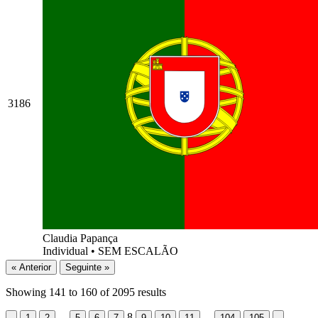
3186
Claudia Papança
Individual
•
SEM ESCALÃO
« Anterior
Seguinte »
Showing
141
to
160
of
2095
results
...
8
...
1
2
5
6
7
9
10
11
104
105