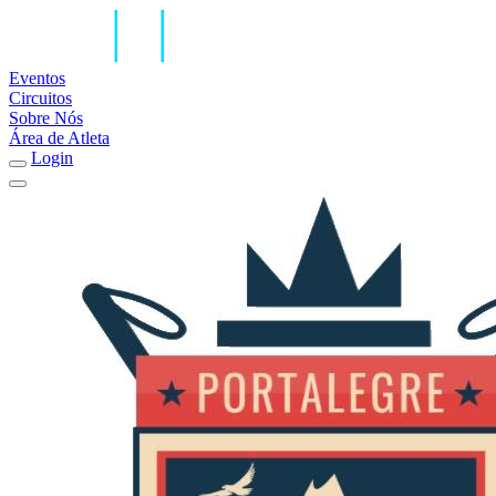
Eventos
Circuitos
Sobre Nós
Área de Atleta
Login