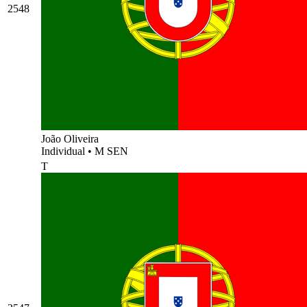
2548
João Oliveira
Individual
•
M SEN
T