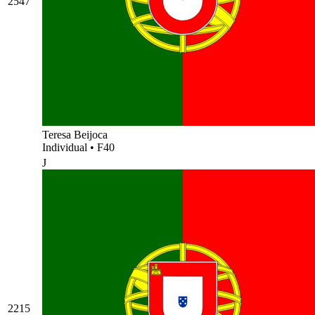
2547
Teresa Beijoca
Individual
•
F40
J
2215