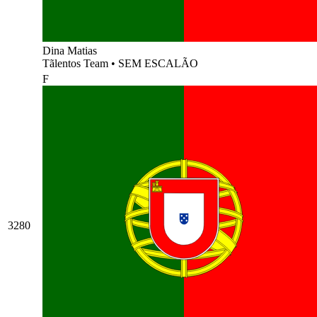
Dina Matias
Tãlentos Team
•
SEM ESCALÃO
F
3280