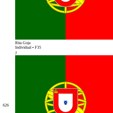
Rita Goja
Individual
•
F35
J
626