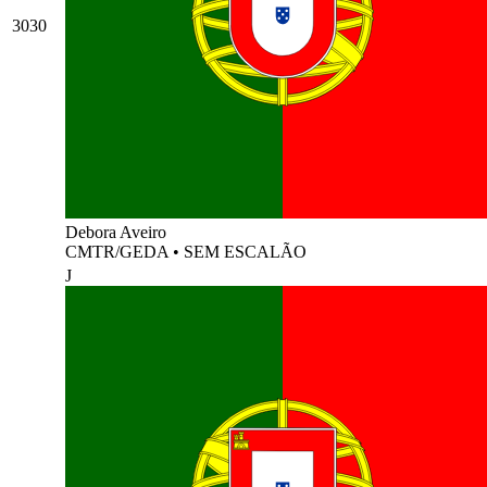
3030
Debora Aveiro
CMTR/GEDA
•
SEM ESCALÃO
J