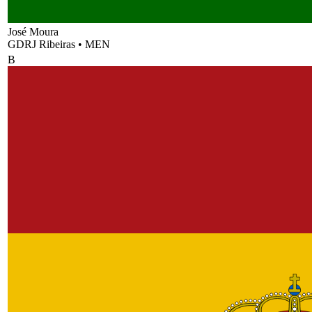
José Moura
GDRJ Ribeiras
•
MEN
B