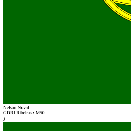
Nelson Noval
GDRJ Ribeiras
•
M50
J