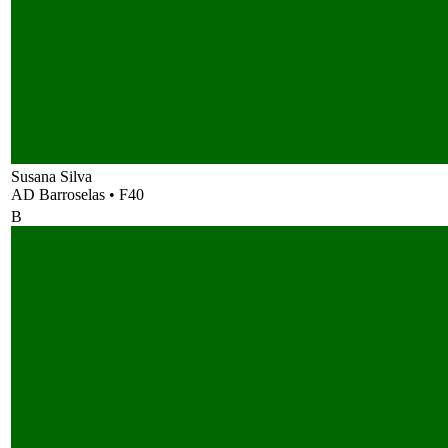
Susana Silva
AD Barroselas
•
F40
B