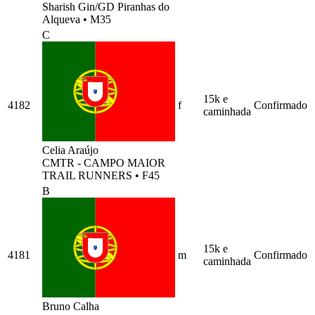
Sharish Gin/GD Piranhas do
Alqueva
•
M35
C
15k e
4182
f
Confirmado
caminhada
Celia Araújo
CMTR - CAMPO MAIOR
TRAIL RUNNERS
•
F45
B
15k e
4181
m
Confirmado
caminhada
Bruno Calha