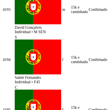
15k e
4193
m
Confirmado
caminhada
David Gonçalves
Individual
•
M SEN
S
15k e
4194
f
Confirmado
caminhada
Salete Fernandes
Individual
•
F45
C
15k e
4195
f
Confirmado