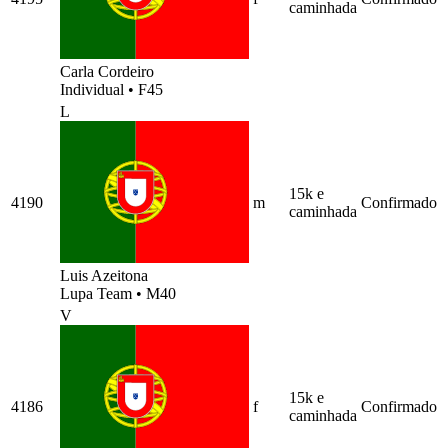
caminhada
Carla Cordeiro
Individual
•
F45
L
15k e
4190
m
Confirmado
caminhada
Luis Azeitona
Lupa Team
•
M40
V
15k e
4186
f
Confirmado
caminhada