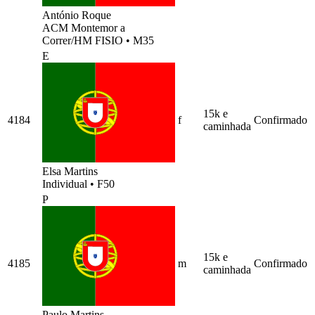
António Roque
ACM Montemor a
Correr/HM FISIO
•
M35
E
15k e
4184
f
Confirmado
caminhada
Elsa Martins
Individual
•
F50
P
15k e
4185
m
Confirmado
caminhada
Paulo Martins