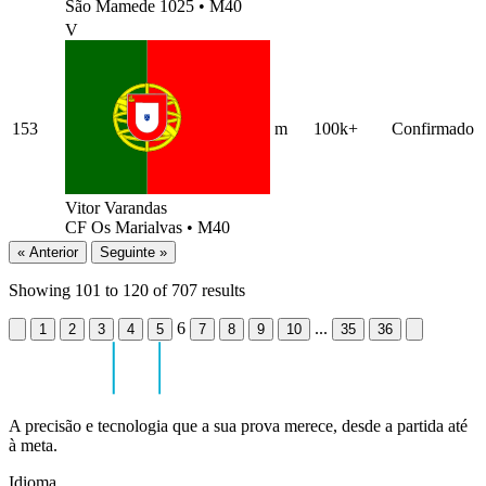
São Mamede 1025
•
M40
V
153
m
100k+
Confirmado
Vitor Varandas
CF Os Marialvas
•
M40
« Anterior
Seguinte »
Showing
101
to
120
of
707
results
6
...
1
2
3
4
5
7
8
9
10
35
36
A precisão e tecnologia que a sua prova merece, desde a partida até
à meta.
Idioma