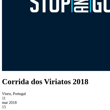
Corrida dos Viriatos 2018
Viseu, Portugal
11
mar 2018
15