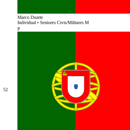
Marco Duarte
Individual
•
Seniores Civis/Militares M
P
52