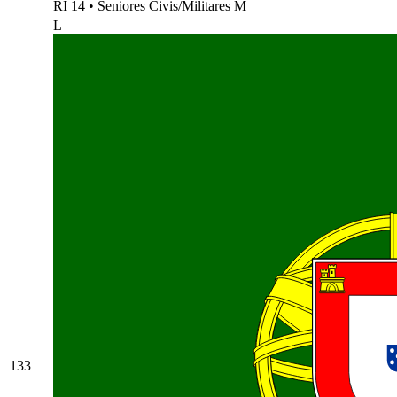
RI 14
•
Seniores Civis/Militares M
L
133