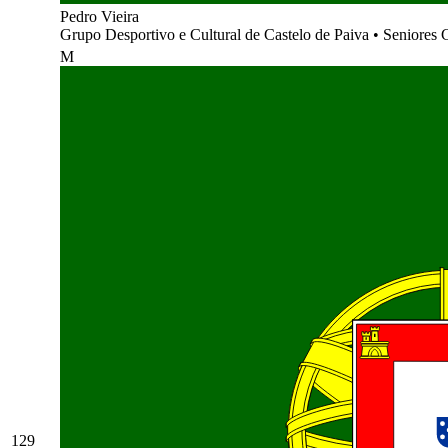
Pedro Vieira
Grupo Desportivo e Cultural de Castelo de Paiva
•
Seniores C
M
129