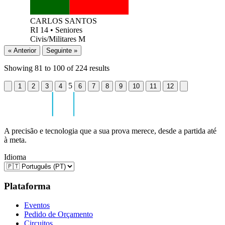
CARLOS SANTOS
RI 14
•
Seniores
Civis/Militares M
« Anterior
Seguinte »
Showing
81
to
100
of
224
results
5
1
2
3
4
6
7
8
9
10
11
12
A precisão e tecnologia que a sua prova merece, desde a partida até
à meta.
Idioma
Plataforma
Eventos
Pedido de Orçamento
Circuitos