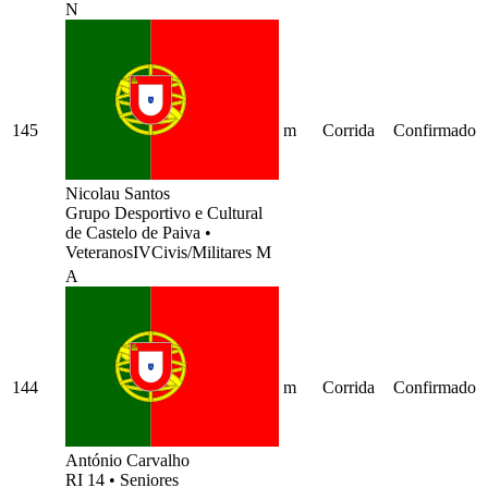
N
145
m
Corrida
Confirmado
Nicolau Santos
Grupo Desportivo e Cultural
de Castelo de Paiva
•
VeteranosIVCivis/Militares M
A
144
m
Corrida
Confirmado
António Carvalho
RI 14
•
Seniores