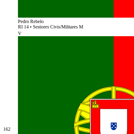
Pedro Rebelo
RI 14
•
Seniores Civis/Militares M
V
162