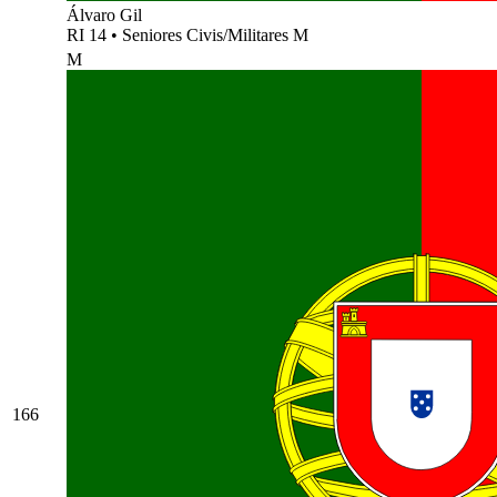
Álvaro Gil
RI 14
•
Seniores Civis/Militares M
M
166