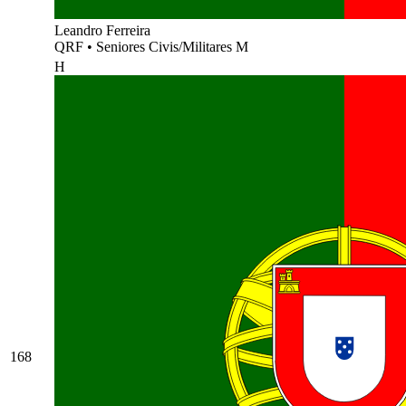
Leandro Ferreira
QRF
•
Seniores Civis/Militares M
H
168