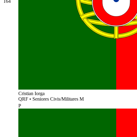
164
Cristian Iorga
QRF
•
Seniores Civis/Militares M
P