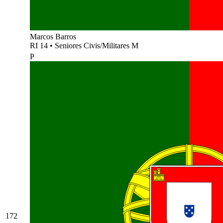
Marcos Barros
RI 14
•
Seniores Civis/Militares M
P
172