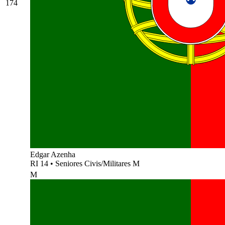
174
Edgar Azenha
RI 14
•
Seniores Civis/Militares M
M