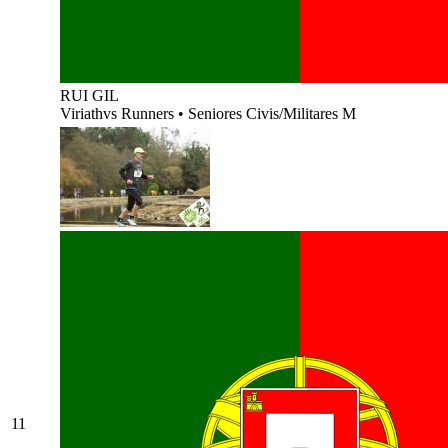
RUI GIL
Viriathvs Runners
•
Seniores Civis/Militares M
11