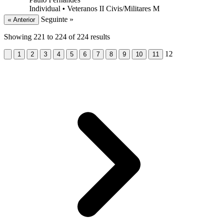
Individual
•
Veteranos II Civis/Militares M
Seguinte »
« Anterior
Showing
221
to
224
of
224
results
12
1
2
3
4
5
6
7
8
9
10
11