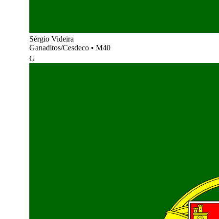
Sérgio Videira
Ganaditos/Cesdeco
•
M40
G