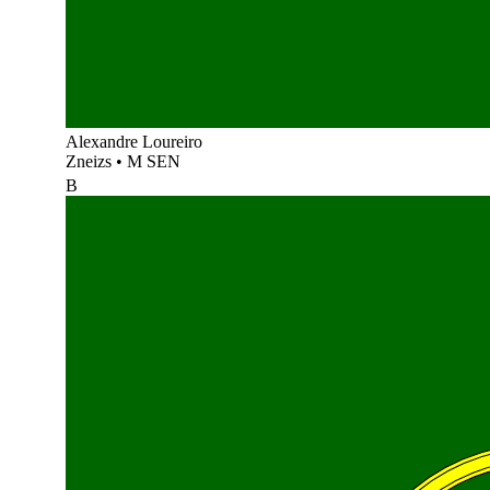
Alexandre Loureiro
Zneizs
•
M SEN
B