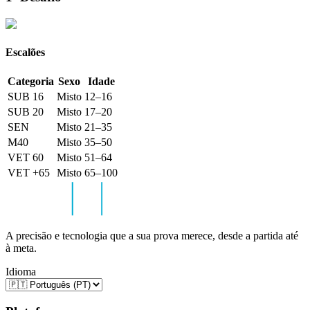
Escalões
Categoria
Sexo
Idade
SUB 16
Misto
12–16
SUB 20
Misto
17–20
SEN
Misto
21–35
M40
Misto
35–50
VET 60
Misto
51–64
VET +65
Misto
65–100
A precisão e tecnologia que a sua prova merece, desde a partida até
à meta.
Idioma